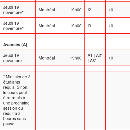
Jeudi 19
Montréal
19h00
I2
10
novembre**
Jeudi 19
Montréal
19h00
I3
10
novembre**
Avancés (A)
Jeudi 19
A1 | A2*
Montréal
19h00
10
novembre
| A3*
* Minimim de 3
étudiants
réquis. Sinon,
le cours peut
être remis à
une prochaine
session ou
réduit à 2
heures sans
pause.